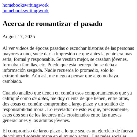
home
books
writing
work
home
books
writing
work
Acerca de romantizar el pasado
August 17, 2025
Al ver videos de épocas pasadas o escuchar historias de las personas
mayores a uno, suele dar la impresión de que antes la gente era más
seria, formal y responsable. Se vestían mejor, se casaban jóvenes,
formaban familias, etc. Puede que esta percepción se deba a
información sesgada. Nadie recuerda lo promedio, solo lo
extraordinario. Aún así, me niego a pensar que algo no haya
cambiado.
Cuando analizo qué tienen en común esos comportamientos que ya
califiqué como
de antes
, me doy cuenta de que tienen, entre otras,
dos cosas en común: compromiso a largo plazo y un sentido de
responsabilidad moral. Lo revelador de esto es que, precisamente,
estos dos son de los factores más erosionados entre las nuevas
generaciones y los adultos jóvenes.
El compromiso de largo plazo a lo que sea, es un ejercicio de fuerza
de voluntad
sobrehumana
en el mundo actual. Las redes sociales